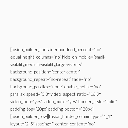
Panier
[fusion_builder_container hundred_percent=”no”
equal_height_columns=”no” hide_on_mobile=”small-
visibility,medium-visibility,large-visibility”
background_position=”center center”
background_repeat=”no-repeat” fade=”no”
background_parallax=”none” enable_mobile=”no”
parallax_speed=”0.3″ video_aspect_ratio=”16:9″
video_loop=”yes” video_mute=”yes” border_style=”solid”
padding_top=”20px” padding_bottom=”20px”]
[fusion_builder_row][fusion_builder_column type=”1_1″
layout=”2_5″ spacing=”” center_content=”no”