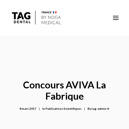
Implants
Superstructures
Outils
Concours AVIVA La
Solutions régénératives
Fabrique
DigiTag
8 mars 2017
|
In
Publications Scientifiques
|
By
tag-admin-fr
Recherche