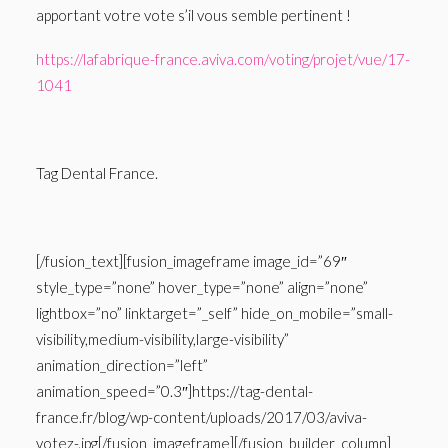
apportant votre vote s’il vous semble pertinent !
https://lafabrique-france.aviva.com/voting/projet/vue/17-
1041
Tag Dental France.
[/fusion_text][fusion_imageframe image_id=”69″
style_type=”none” hover_type=”none” align=”none”
lightbox=”no” linktarget=”_self” hide_on_mobile=”small-
visibility,medium-visibility,large-visibility”
animation_direction=”left”
animation_speed=”0.3″]https://tag-dental-
france.fr/blog/wp-content/uploads/2017/03/aviva-
votez-.jpg[/fusion_imageframe][/fusion_builder_column]