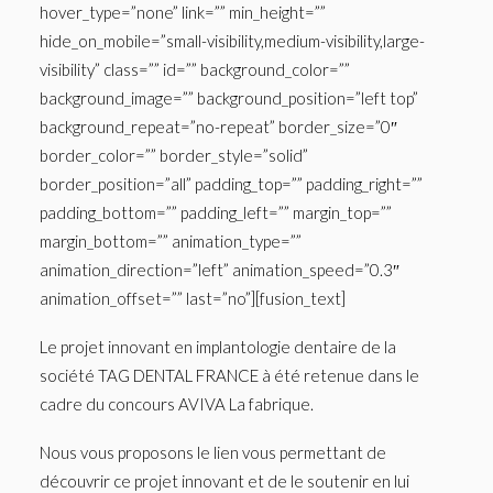
hover_type=”none” link=”” min_height=””
hide_on_mobile=”small-visibility,medium-visibility,large-
visibility” class=”” id=”” background_color=””
background_image=”” background_position=”left top”
background_repeat=”no-repeat” border_size=”0″
border_color=”” border_style=”solid”
border_position=”all” padding_top=”” padding_right=””
padding_bottom=”” padding_left=”” margin_top=””
margin_bottom=”” animation_type=””
animation_direction=”left” animation_speed=”0.3″
animation_offset=”” last=”no”][fusion_text]
Le projet innovant en implantologie dentaire de la
société TAG DENTAL FRANCE à été retenue dans le
cadre du concours AVIVA La fabrique.
Nous vous proposons le lien vous permettant de
découvrir ce projet innovant et de le soutenir en lui